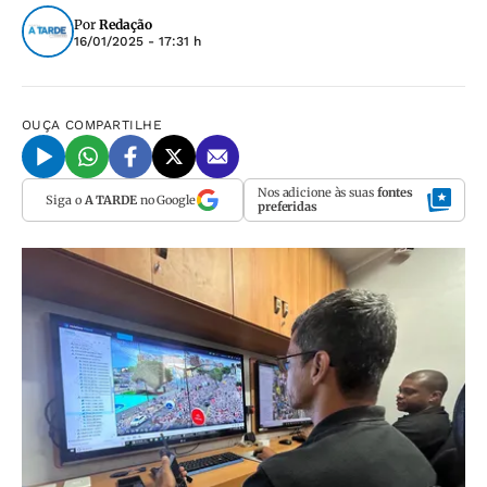
Por
Redação
16/01/2025 - 17:31 h
OUÇA
COMPARTILHE
Nos adicione às suas
fontes
Siga o
A TARDE
no Google
preferidas