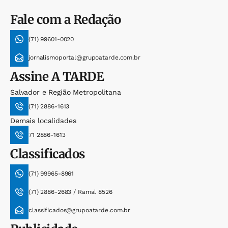
Fale com a Redação
(71) 99601-0020
jornalismoportal@grupoatarde.com.br
Assine
A TARDE
Salvador e Região Metropolitana
(71) 2886-1613
Demais localidades
71 2886-1613
Classificados
(71) 99965-8961
(71) 2886-2683 / Ramal 8526
classificados@grupoatarde.com.br