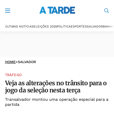
ÚLTIMAS NOTÍCIAS
ELEIÇÕES 2026
POLÍTICA
ESPORTES
SALVADOR
BAHIA
P
HOME
>
SALVADOR
TRÁFEGO
Veja as alterações no trânsito para o
jogo da seleção nesta terça
Transalvador montou uma operação especial para a
partida