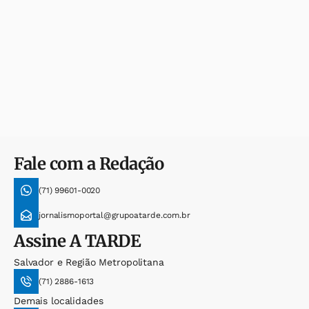
Fale com a Redação
(71) 99601-0020
jornalismoportal@grupoatarde.com.br
Assine
A TARDE
Salvador e Região Metropolitana
(71) 2886-1613
Demais localidades