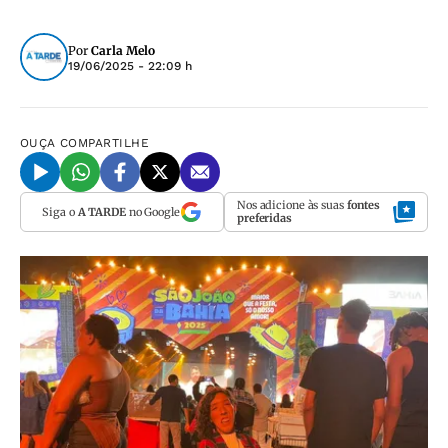
Por
Carla Melo
19/06/2025 - 22:09 h
OUÇA
COMPARTILHE
Nos adicione às suas
fontes
Siga o
A TARDE
no Google
preferidas