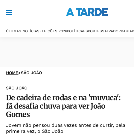
ÚLTIMAS NOTÍCIAS
ELEIÇÕES 2026
POLÍTICA
ESPORTES
SALVADOR
BAHIA
P
HOME
>
SÃO JOÃO
SÃO JOÃO
De cadeira de rodas e na 'muvuca':
fã desafia chuva para ver João
Gomes
Jovem não pensou duas vezes antes de curtir, pela
primeira vez, o São João