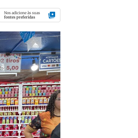
Nos adicione às suas
fontes preferidas