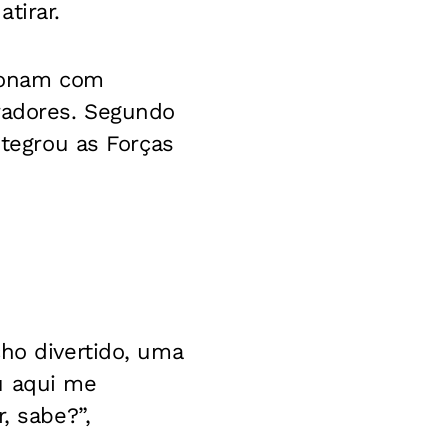
tirar.
cionam com
iradores. Segundo
ntegrou as Forças
ho divertido, uma
u aqui me
, sabe?”,