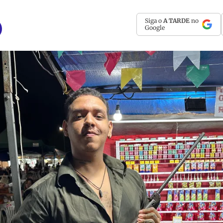
Siga o
A TARDE
no
Google