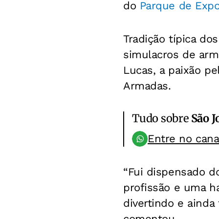
do
Parque de Exp
Tradição típica do
simulacros de arm
Lucas, a paixão pe
Armadas.
Tudo sobre
São J
Entre no can
“Fui dispensado do
profissão e uma h
divertindo e ainda
comentou.