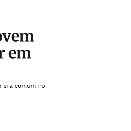
jovem
ar em
ue era comum no