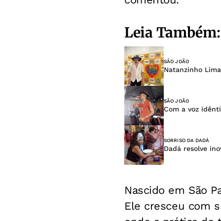
Leia Também:
SÃO JOÃO
Natanzinho Lima
SÃO JOÃO
Com a voz idênti
SORRISO DA DADÁ
Dadá resolve ino
Nascido em São Pa
Ele cresceu com su