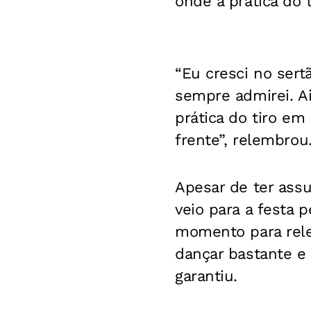
onde a prática do 
“Eu cresci no ser
sempre admirei. A
prática do tiro em
frente”, relembrou
Apesar de ter ass
veio para a festa 
momento para relem
dançar bastante e a
garantiu.