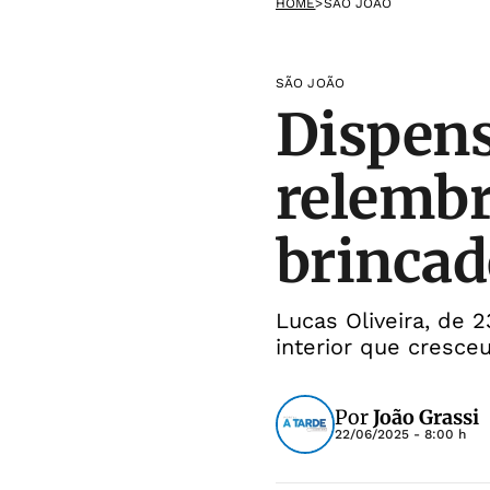
HOME
>
SÃO JOÃO
SÃO JOÃO
Dispens
relembr
brincad
Lucas Oliveira, de
interior que cresce
Por
João Grassi
22/06/2025 - 8:00 h