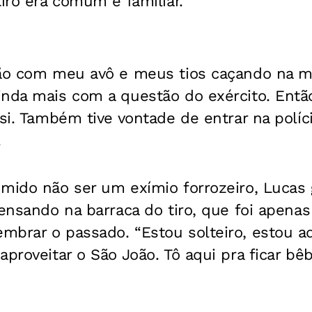
tiro era comum e familiar.
tão com meu avô e meus tios caçando na m
inda mais com a questão do exército. Entã
 si. Também tive vontade de entrar na políc
.
umido não ser um exímio forrozeiro, Lucas
pensando na barraca do tiro, que foi apena
brar o passado. “Estou solteiro, estou aqu
proveitar o São João. Tô aqui pra ficar bêb