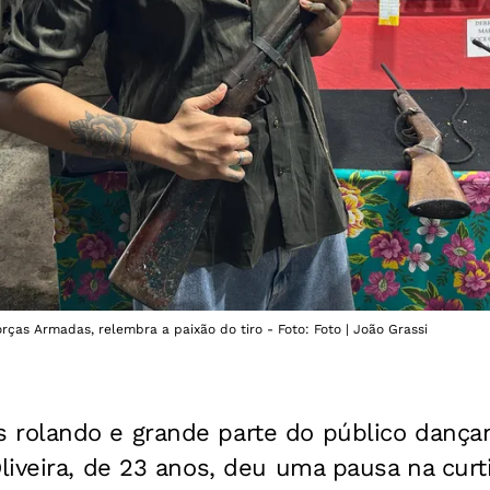
rças Armadas, relembra a paixão do tiro - Foto: Foto | João Grassi
olando e grande parte do público dançan
liveira, de 23 anos, deu uma pausa na cur