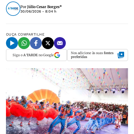
Por
Júlio Cesar Borges*
30/06/2026 - 8:04 h
OUÇA
COMPARTILHE
Nos adicione às suas
fontes
Siga o
A TARDE
no Google
preferidas