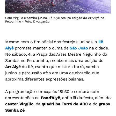
Com Virgílio e samba junino, Ilê Aiyê realiza edição do Arr'Aiyê no
Pelourinho - Foto: Divulgação
Mesmo com o fim oficial dos festejos juninos, o
Ilê
Aiyê
promete manter o clima de
São João
na cidade.
No sábado,
4, a Praça das Artes Mestre Neguinho do
Samba, no Pelourinho, recebe mais uma edição do
Arr'Aiyê
do Ilê, evento que mistura forró, samba
junino e percussão afro em uma celebração que
aproxima diferentes expressões baianas.
A programação começa às 18h30 e contará com
apresentações da
Band'Aiyê
, anfitriã da festa, além do
cantor Virgílio
, da
quadrilha Forró do ABC
e do
grupo
Samba Zé
.