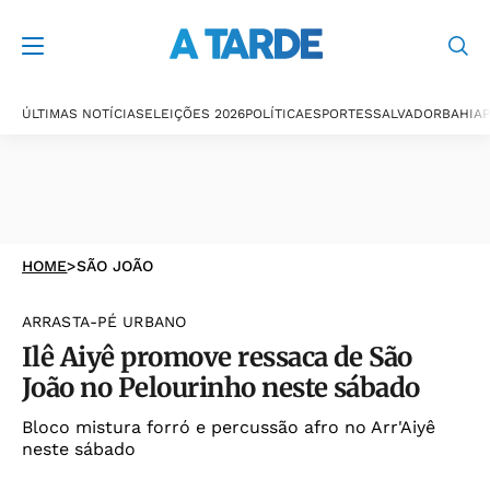
ÚLTIMAS NOTÍCIAS
ELEIÇÕES 2026
POLÍTICA
ESPORTES
SALVADOR
BAHIA
P
HOME
>
SÃO JOÃO
ARRASTA-PÉ URBANO
Ilê Aiyê promove ressaca de São
João no Pelourinho neste sábado
Bloco mistura forró e percussão afro no Arr'Aiyê
neste sábado