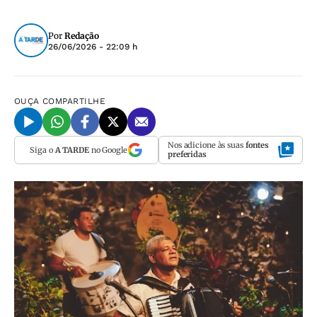
Por
Redação
26/06/2026 - 22:09 h
OUÇA
COMPARTILHE
Nos adicione às suas
fontes
Siga o
A TARDE
no Google
preferidas