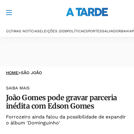
ÚLTIMAS NOTÍCIAS
ELEIÇÕES 2026
POLÍTICA
ESPORTES
SALVADOR
BAHIA
P
HOME
>
SÃO JOÃO
SAIBA MAIS
João Gomes pode gravar parceria
inédita com Edson Gomes
Forrozeiro ainda falou da possibilidade de expandir
o álbum 'Dominguinho'