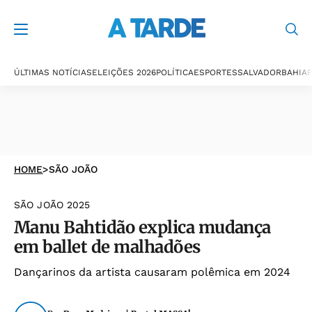
ÚLTIMAS NOTÍCIAS
ELEIÇÕES 2026
POLÍTICA
ESPORTES
SALVADOR
BAHIA
P
HOME
>
SÃO JOÃO
SÃO JOÃO 2025
Manu Bahtidão explica mudança
em ballet de malhadões
Dançarinos da artista causaram polêmica em 2024