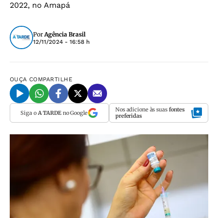
2022, no Amapá
Por
Agência Brasil
12/11/2024 - 16:58 h
OUÇA
COMPARTILHE
Nos adicione às suas
fontes
Siga o
A TARDE
no Google
preferidas