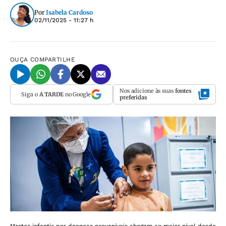
Por
Isabela Cardoso
02/11/2025 - 11:27 h
OUÇA
COMPARTILHE
Nos adicione às suas
fontes
Siga o
A TARDE
no Google
preferidas