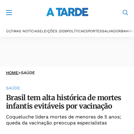
ÚLTIMAS NOTÍCIAS
ELEIÇÕES 2026
POLÍTICA
ESPORTES
SALVADOR
BAHIA
P
HOME
>
SAÚDE
SAÚDE
Brasil tem alta histórica de mortes
infantis evitáveis por vacinação
Coqueluche lidera mortes de menores de 5 anos;
queda da vacinação preocupa especialistas