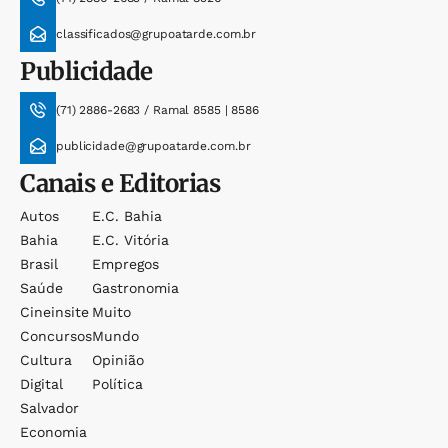
classificados@grupoatarde.com.br
Publicidade
(71) 2886-2683 / Ramal 8585 | 8586
publicidade@grupoatarde.com.br
Canais e Editorias
Autos
E.c. Bahia
Bahia
E.c. Vitória
Brasil
Empregos
Saúde
Gastronomia
Cineinsite
Muito
Concursos
Mundo
Cultura
Opinião
Digital
Política
Salvador
Economia