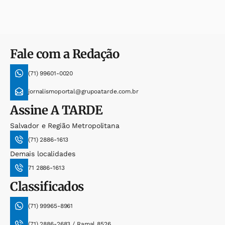
Fale com a Redação
(71) 99601-0020
jornalismoportal@grupoatarde.com.br
Assine
A TARDE
Salvador e Região Metropolitana
(71) 2886-1613
Demais localidades
71 2886-1613
Classificados
(71) 99965-8961
(71) 2886-2683 / Ramal 8526