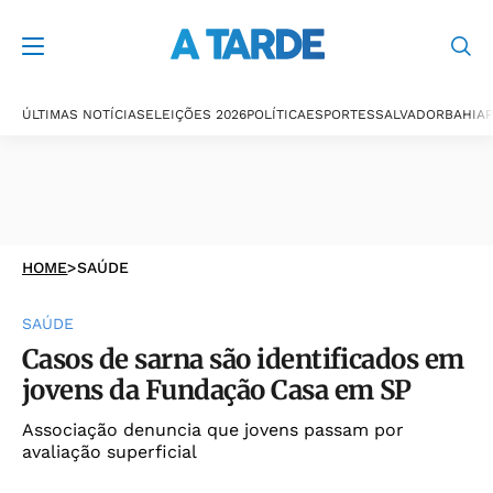
ÚLTIMAS NOTÍCIAS
ELEIÇÕES 2026
POLÍTICA
ESPORTES
SALVADOR
BAHIA
P
HOME
>
SAÚDE
SAÚDE
Casos de sarna são identificados em
jovens da Fundação Casa em SP
Associação denuncia que jovens passam por
avaliação superficial