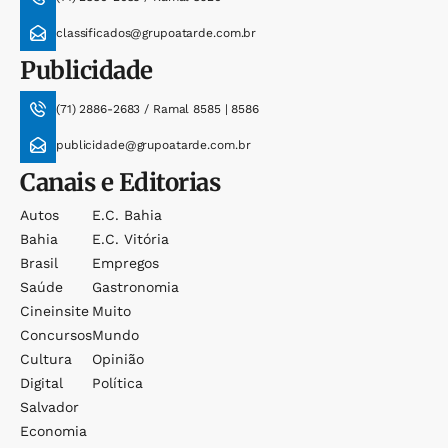
classificados@grupoatarde.com.br
Publicidade
(71) 2886-2683 / Ramal 8585 | 8586
publicidade@grupoatarde.com.br
Canais e Editorias
Autos
E.c. Bahia
Bahia
E.c. Vitória
Brasil
Empregos
Saúde
Gastronomia
Cineinsite
Muito
Concursos
Mundo
Cultura
Opinião
Digital
Política
Salvador
Economia