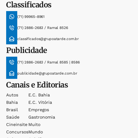
Classificados
(71) 99965-8961
(71) 2886-2683 / Ramal 8526
classificados@grupoatarde.com.br
Publicidade
(71) 2886-2683 / Ramal 8585 | 8586
publicidade@grupoatarde.com.br
Canais e Editorias
Autos
E.c. Bahia
Bahia
E.c. Vitória
Brasil
Empregos
Saúde
Gastronomia
Cineinsite
Muito
Concursos
Mundo