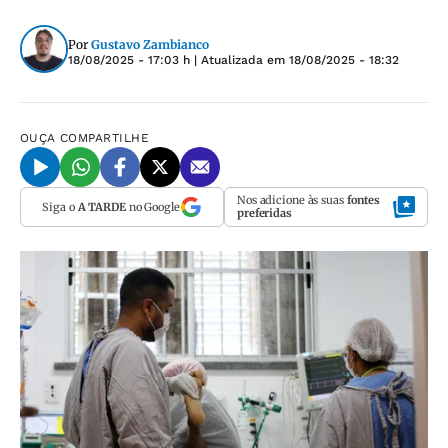
Por
Gustavo Zambianco
18/08/2025 - 17:03 h
| Atualizada em
18/08/2025 - 18:32
OUÇA
COMPARTILHE
Nos adicione às suas
fontes
Siga o
A TARDE
no Google
preferidas