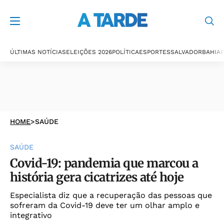
ÚLTIMAS NOTÍCIAS
ELEIÇÕES 2026
POLÍTICA
ESPORTES
SALVADOR
BAHIA
P
HOME
>
SAÚDE
SAÚDE
Covid-19: pandemia que marcou a
história gera cicatrizes até hoje
Especialista diz que a recuperação das pessoas que
sofreram da Covid-19 deve ter um olhar amplo e
integrativo