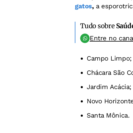
gatos
,
a esporotric
Tudo sobre
Saúd
Entre no can
Campo Limpo;
Chácara São C
Jardim Acácia;
Novo Horizonte
Santa Mônica.