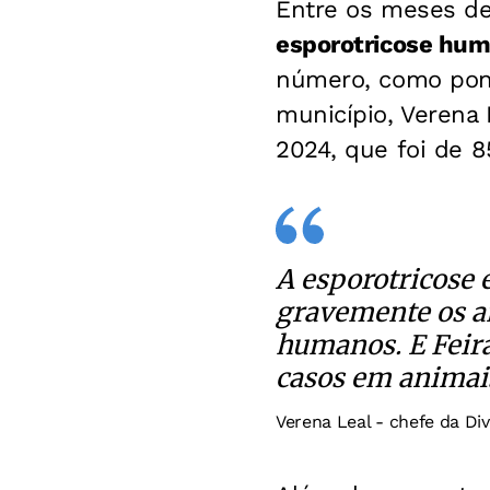
Entre os meses de
esporotricose hum
número, como pont
município, Verena 
2024, que foi de 8
A esporotricose 
gravemente os an
humanos. E Feir
casos em animais
Verena Leal - chefe da Di