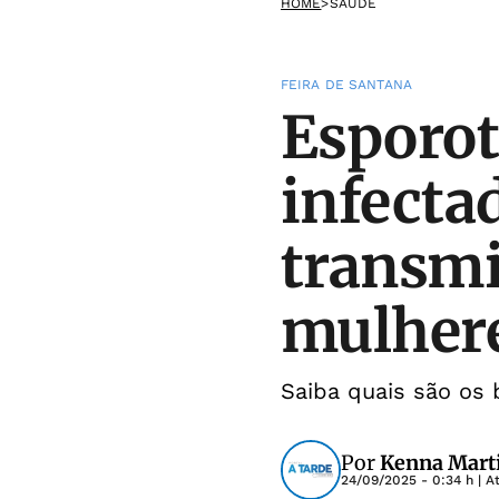
HOME
>
SAÚDE
FEIRA DE SANTANA
Esporot
infecta
transmi
mulher
Saiba quais são os 
Por
Kenna Mart
24/09/2025 - 0:34 h
| A