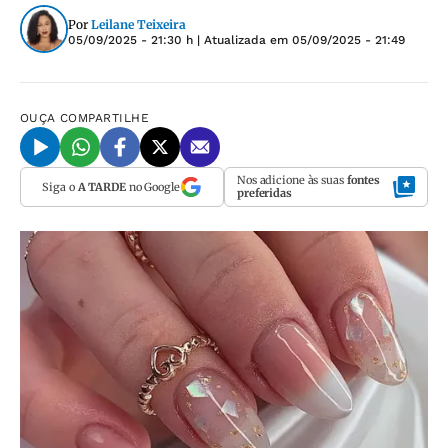
Por
Leilane Teixeira
05/09/2025 - 21:30 h
| Atualizada em
05/09/2025 - 21:49
OUÇA
COMPARTILHE
Nos adicione às suas
fontes
Siga o
A TARDE
no Google
preferidas