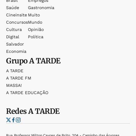
Brasil
Empregos
Saúde
Gastronomia
Cineinsite
Muito
Concursos
Mundo
Cultura
Opinião
Digital
Política
Salvador
Economia
Grupo
A TARDE
A TARDE
A TARDE FM
MASSA!
A TARDE EDUCAÇÃO
Redes
A TARDE
Rua Professor Milton Cayres de Brito, 204 - Caminho das Árvores,