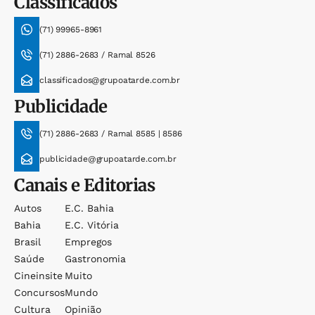
Classificados
(71) 99965-8961
(71) 2886-2683 / Ramal 8526
classificados@grupoatarde.com.br
Publicidade
(71) 2886-2683 / Ramal 8585 | 8586
publicidade@grupoatarde.com.br
Canais e Editorias
Autos
E.c. Bahia
Bahia
E.c. Vitória
Brasil
Empregos
Saúde
Gastronomia
Cineinsite
Muito
Concursos
Mundo
Cultura
Opinião