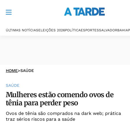
ÚLTIMAS NOTÍCIAS
ELEIÇÕES 2026
POLÍTICA
ESPORTES
SALVADOR
BAHIA
P
HOME
>
SAÚDE
SAÚDE
Mulheres estão comendo ovos de
tênia para perder peso
Ovos de tênia são comprados na dark web; prática
traz sérios riscos para a saúde