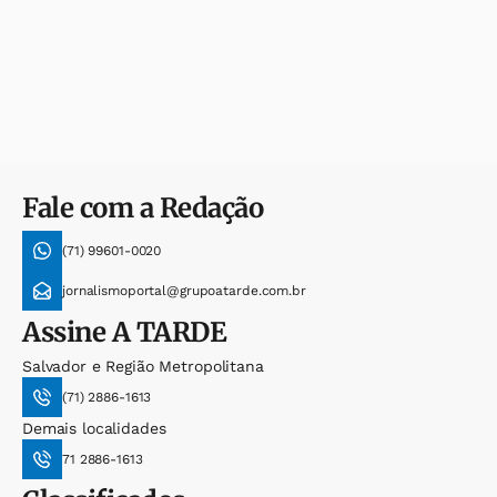
Fale com a Redação
(71) 99601-0020
jornalismoportal@grupoatarde.com.br
Assine
A TARDE
Salvador e Região Metropolitana
(71) 2886-1613
Demais localidades
71 2886-1613