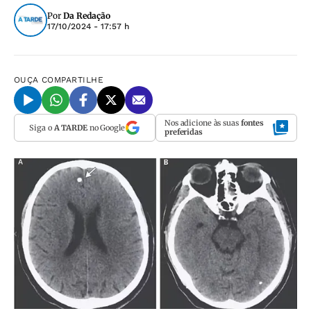
Por
Da Redação
17/10/2024 - 17:57 h
OUÇA
COMPARTILHE
Nos adicione às suas
fontes
Siga o
A TARDE
no Google
preferidas