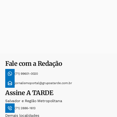
Fale com a Redação
(71) 99601-0020
jornalismoportal@grupoatarde.com.br
Assine
A TARDE
Salvador e Região Metropolitana
(71) 2886-1613
Demais localidades