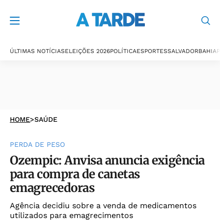
ÚLTIMAS NOTÍCIAS
ELEIÇÕES 2026
POLÍTICA
ESPORTES
SALVADOR
BAHIA
P
HOME
>
SAÚDE
PERDA DE PESO
Ozempic: Anvisa anuncia exigência
para compra de canetas
emagrecedoras
Agência decidiu sobre a venda de medicamentos
utilizados para emagrecimentos