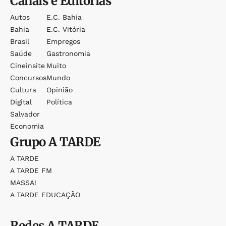
Canais e Editorias
Autos
E.c. Bahia
Bahia
E.c. Vitória
Brasil
Empregos
Saúde
Gastronomia
Cineinsite
Muito
Concursos
Mundo
Cultura
Opinião
Digital
Política
Salvador
Economia
Grupo
A TARDE
A TARDE
A TARDE FM
MASSA!
A TARDE EDUCAÇÃO
Redes
A TARDE