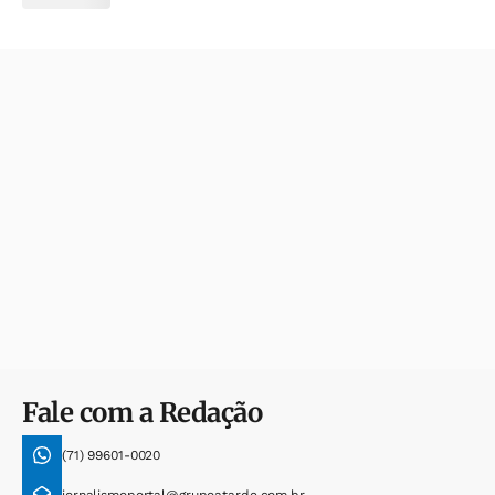
Fale com a Redação
(71) 99601-0020
jornalismoportal@grupoatarde.com.br