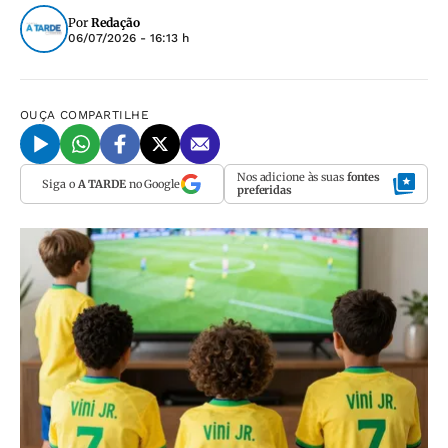
Por
Redação
06/07/2026 - 16:13 h
OUÇA
COMPARTILHE
Nos adicione às suas
fontes
Siga o
A TARDE
no Google
preferidas