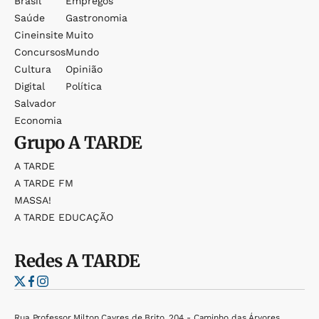
Brasil
Empregos
Saúde
Gastronomia
Cineinsite
Muito
Concursos
Mundo
Cultura
Opinião
Digital
Política
Salvador
Economia
Grupo
A TARDE
A TARDE
A TARDE FM
MASSA!
A TARDE EDUCAÇÃO
Redes
A TARDE
Rua Professor Milton Cayres de Brito, 204 - Caminho das Árvores,