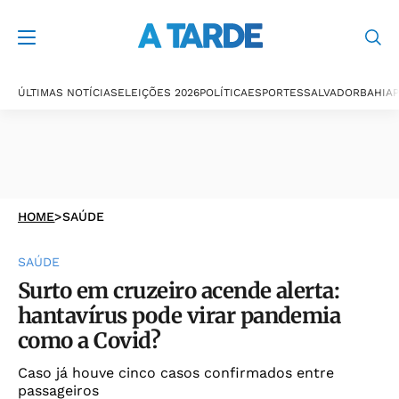
ÚLTIMAS NOTÍCIAS
ELEIÇÕES 2026
POLÍTICA
ESPORTES
SALVADOR
BAHIA
P
HOME
>
SAÚDE
SAÚDE
Surto em cruzeiro acende alerta:
hantavírus pode virar pandemia
como a Covid?
Caso já houve cinco casos confirmados entre
passageiros