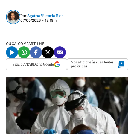
Por
Agatha Victoria Reis
07/05/2026 - 18:19 h
OUÇA
COMPARTILHE
Nos adicione às suas
fontes
Siga o
A TARDE
no Google
preferidas