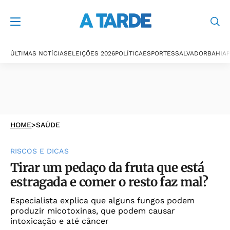
ÚLTIMAS NOTÍCIAS
ELEIÇÕES 2026
POLÍTICA
ESPORTES
SALVADOR
BAHIA
P
HOME
>
SAÚDE
RISCOS E DICAS
Tirar um pedaço da fruta que está
estragada e comer o resto faz mal?
Especialista explica que alguns fungos podem
produzir micotoxinas, que podem causar
intoxicação e até câncer