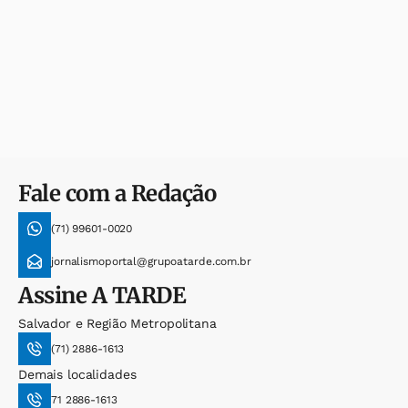
Fale com a Redação
(71) 99601-0020
jornalismoportal@grupoatarde.com.br
Assine
A TARDE
Salvador e Região Metropolitana
(71) 2886-1613
Demais localidades
71 2886-1613