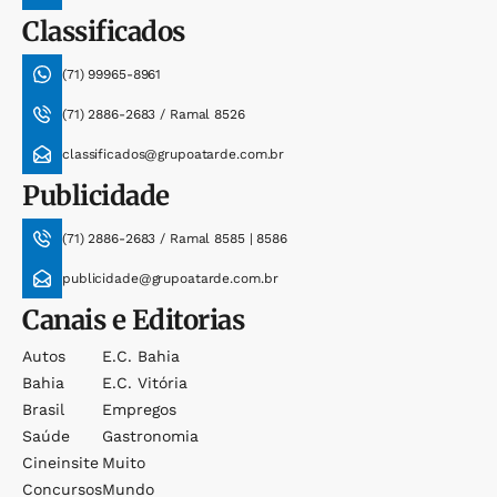
Classificados
(71) 99965-8961
(71) 2886-2683 / Ramal 8526
classificados@grupoatarde.com.br
Publicidade
(71) 2886-2683 / Ramal 8585 | 8586
publicidade@grupoatarde.com.br
Canais e Editorias
Autos
E.c. Bahia
Bahia
E.c. Vitória
Brasil
Empregos
Saúde
Gastronomia
Cineinsite
Muito
Concursos
Mundo