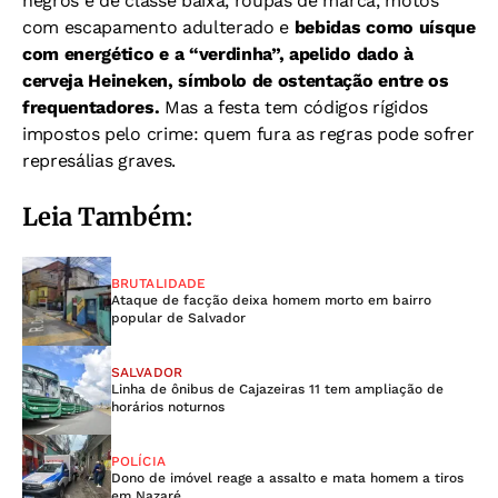
negros e de classe baixa, roupas de marca, motos
com escapamento adulterado e
bebidas como uísque
com energético e a “verdinha”, apelido dado à
cerveja Heineken, símbolo de ostentação entre os
frequentadores.
Mas a festa tem códigos rígidos
impostos pelo crime: quem fura as regras pode sofrer
represálias graves.
Leia Também:
BRUTALIDADE
Ataque de facção deixa homem morto em bairro
popular de Salvador
SALVADOR
Linha de ônibus de Cajazeiras 11 tem ampliação de
horários noturnos
POLÍCIA
Dono de imóvel reage a assalto e mata homem a tiros
em Nazaré