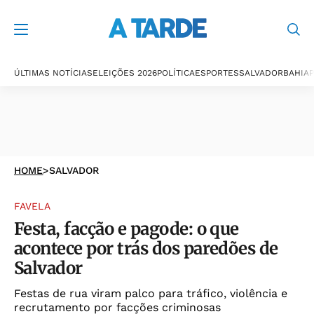
ÚLTIMAS NOTÍCIAS
ELEIÇÕES 2026
POLÍTICA
ESPORTES
SALVADOR
BAHIA
P
HOME
>
SALVADOR
FAVELA
Festa, facção e pagode: o que
acontece por trás dos paredões de
Salvador
Festas de rua viram palco para tráfico, violência e
recrutamento por facções criminosas