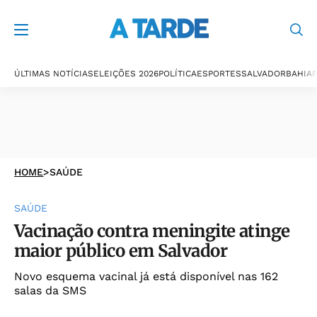
ÚLTIMAS NOTÍCIAS
ELEIÇÕES 2026
POLÍTICA
ESPORTES
SALVADOR
BAHIA
P
HOME
>
SAÚDE
SAÚDE
Vacinação contra meningite atinge
maior público em Salvador
Novo esquema vacinal já está disponível nas 162
salas da SMS