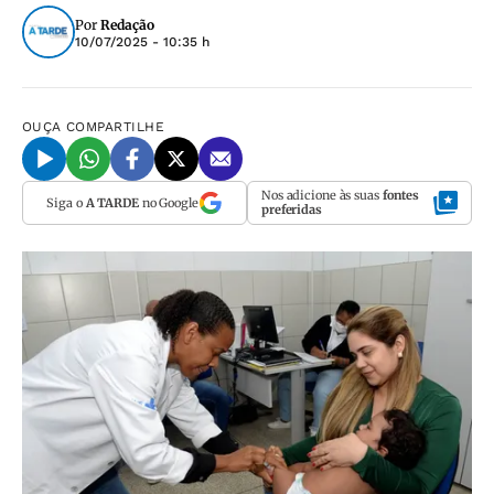
Por
Redação
10/07/2025 - 10:35 h
OUÇA
COMPARTILHE
Nos adicione às suas
fontes
Siga o
A TARDE
no Google
preferidas