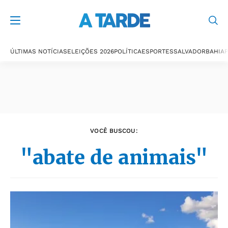
Últimas notícias
ÚLTIMAS NOTÍCIAS
ELEIÇÕES 2026
POLÍTICA
ESPORTES
SALVADOR
BAHIA
P
VOCÊ BUSCOU:
"abate de animais"