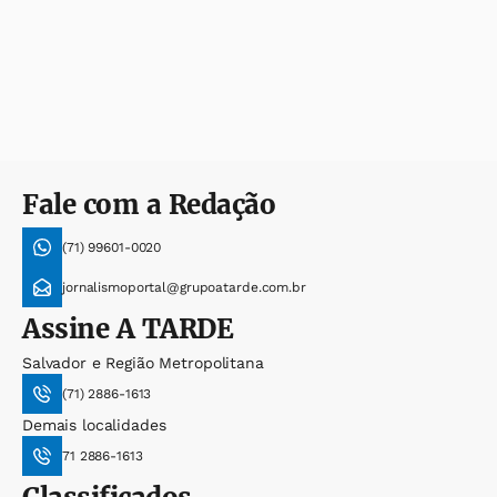
Fale com a Redação
(71) 99601-0020
jornalismoportal@grupoatarde.com.br
Assine
A TARDE
Salvador e Região Metropolitana
(71) 2886-1613
Demais localidades
71 2886-1613