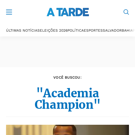
Últimas notícias
ÚLTIMAS NOTÍCIAS
ELEIÇÕES 2026
POLÍTICA
ESPORTES
SALVADOR
BAHIA
P
VOCÊ BUSCOU:
"Academia
Champion"