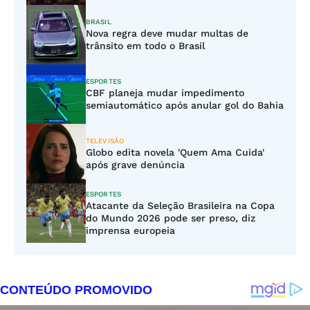
BRASIL
Nova regra deve mudar multas de
trânsito em todo o Brasil
ESPORTES
CBF planeja mudar impedimento
semiautomático após anular gol do Bahia
TELEVISÃO
Globo edita novela 'Quem Ama Cuida'
após grave denúncia
ESPORTES
Atacante da Seleção Brasileira na Copa
do Mundo 2026 pode ser preso, diz
imprensa europeia