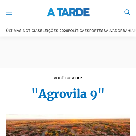
Últimas notícias
ÚLTIMAS NOTÍCIAS
ELEIÇÕES 2026
POLÍTICA
ESPORTES
SALVADOR
BAHIA
P
VOCÊ BUSCOU:
"Agrovila 9"