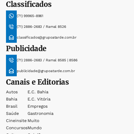
Classificados
(71) 99965-8961
(71) 2886-2683 / Ramal 8526
classificados@grupoatarde.com.br
Publicidade
(71) 2886-2683 / Ramal 8585 | 8586
publicidade@grupoatarde.com.br
Canais e Editorias
Autos
E.c. Bahia
Bahia
E.c. Vitória
Brasil
Empregos
Saúde
Gastronomia
Cineinsite
Muito
Concursos
Mundo