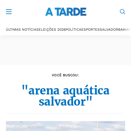
Últimas notícias
ÚLTIMAS NOTÍCIAS
ELEIÇÕES 2026
POLÍTICA
ESPORTES
SALVADOR
BAHIA
P
VOCÊ BUSCOU:
"arena aquática
salvador"