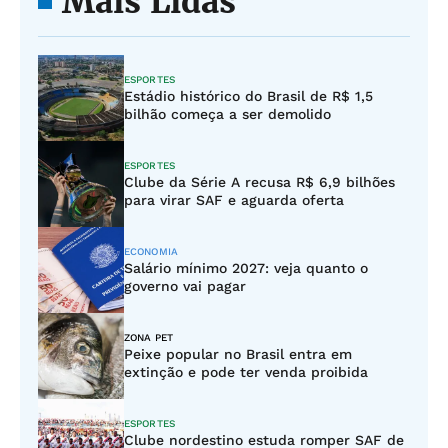
Mais Lidas
ESPORTES
Estádio histórico do Brasil de R$ 1,5
bilhão começa a ser demolido
ESPORTES
Clube da Série A recusa R$ 6,9 bilhões
para virar SAF e aguarda oferta
ECONOMIA
Salário mínimo 2027: veja quanto o
governo vai pagar
ZONA PET
Peixe popular no Brasil entra em
extinção e pode ter venda proibida
ESPORTES
Clube nordestino estuda romper SAF de