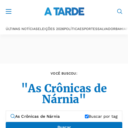
Últimas notícias
ÚLTIMAS NOTÍCIAS
ELEIÇÕES 2026
POLÍTICA
ESPORTES
SALVADOR
BAHIA
P
VOCÊ BUSCOU:
"As Crônicas de
Nárnia"
Buscar por tag
Buscar