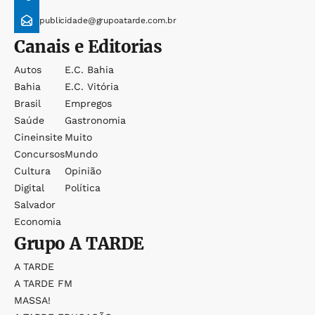
publicidade@grupoatarde.com.br
Canais e Editorias
Autos
E.c. Bahia
Bahia
E.c. Vitória
Brasil
Empregos
Saúde
Gastronomia
Cineinsite
Muito
Concursos
Mundo
Cultura
Opinião
Digital
Política
Salvador
Economia
Grupo
A TARDE
A TARDE
A TARDE FM
MASSA!