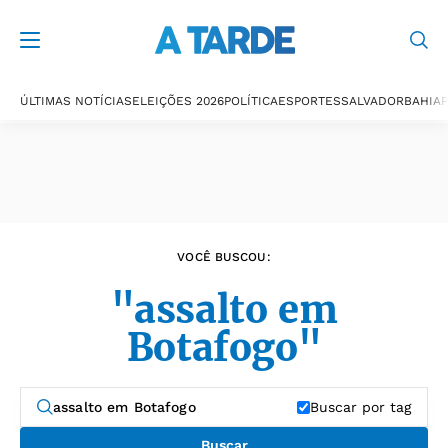
Últimas notícias
ÚLTIMAS NOTÍCIAS
ELEIÇÕES 2026
POLÍTICA
ESPORTES
SALVADOR
BAHIA
P
VOCÊ BUSCOU:
"assalto em
Botafogo"
Buscar por tag
Buscar