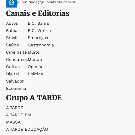
publicidade@grupoatarde.com.br
Canais e Editorias
Autos
E.c. Bahia
Bahia
E.c. Vitória
Brasil
Empregos
Saúde
Gastronomia
Cineinsite
Muito
Concursos
Mundo
Cultura
Opinião
Digital
Política
Salvador
Economia
Grupo
A TARDE
A TARDE
A TARDE FM
MASSA!
A TARDE EDUCAÇÃO