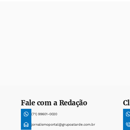
Fale com a Redação
Cl
(71) 99601-0020
jornalismoportal@grupoatarde.com.br