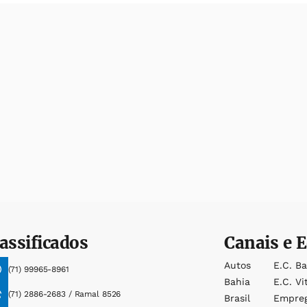
assificados
Canais e E
Autos
E.c. B
(71) 99965-8961
Bahia
E.c. Vi
(71) 2886-2683 / Ramal 8526
Brasil
Empre