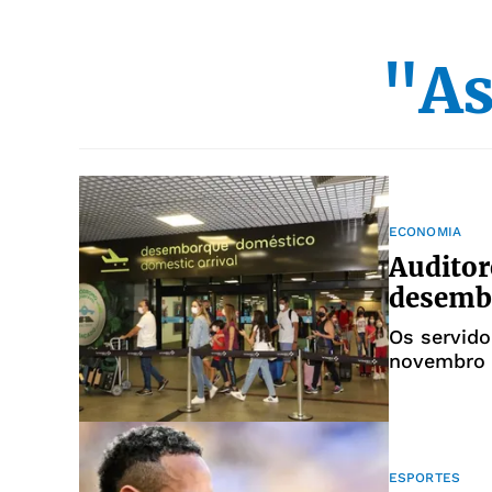
"As
ECONOMIA
Auditor
desemba
Os servido
novembro 
ESPORTES