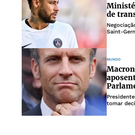
Ministé
de tran
Negociação
Saint-Ger
MUNDO
Macron
aposent
Parlam
Presidente
tomar dec