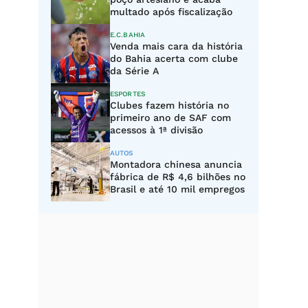
multado após fiscalização
E.C.BAHIA
Venda mais cara da história
do Bahia acerta com clube
da Série A
ESPORTES
Clubes fazem história no
primeiro ano de SAF com
acessos à 1ª divisão
AUTOS
Montadora chinesa anuncia
fábrica de R$ 4,6 bilhões no
Brasil e até 10 mil empregos