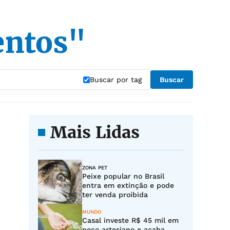
entos"
Buscar por tag
Buscar
Mais Lidas
ZONA PET
Peixe popular no Brasil
entra em extinção e pode
ter venda proibida
MUNDO
Casal investe R$ 45 mil em
poço artesiano e acaba