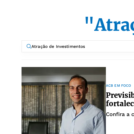
"Atra
ACB EM FOCO
Previsib
fortale
Confira a