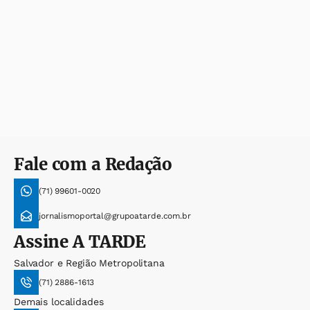
Fale com a Redação
(71) 99601-0020
jornalismoportal@grupoatarde.com.br
Assine
A TARDE
Salvador e Região Metropolitana
(71) 2886-1613
Demais localidades