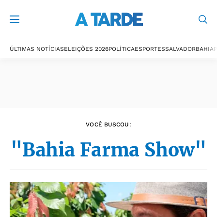
Últimas notícias
ÚLTIMAS NOTÍCIAS
ELEIÇÕES 2026
POLÍTICA
ESPORTES
SALVADOR
BAHIA
P
VOCÊ BUSCOU:
"Bahia Farma Show"