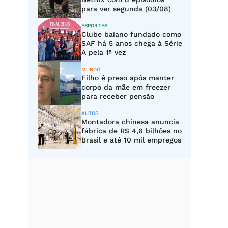
para ver segunda (03/08)
ESPORTES
Clube baiano fundado como
SAF há 5 anos chega à Série
A pela 1ª vez
MUNDO
Filho é preso após manter
corpo da mãe em freezer
para receber pensão
AUTOS
Montadora chinesa anuncia
fábrica de R$ 4,6 bilhões no
Brasil e até 10 mil empregos