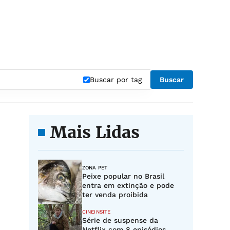
Buscar por tag
Buscar
Mais Lidas
ZONA PET
Peixe popular no Brasil
entra em extinção e pode
ter venda proibida
CINEINSITE
Série de suspense da
Netflix com 8 episódios