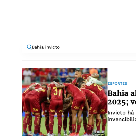
ESPORTES
Bahia a
2025; ve
Invicto há
invencibil