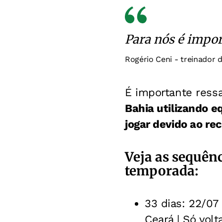
Para nós é impor
Rogério Ceni - treinador 
É importante ress
Bahia utilizando e
jogar devido ao re
Veja as sequên
temporada:
33 dias: 22/07 
Ceará | Só volt