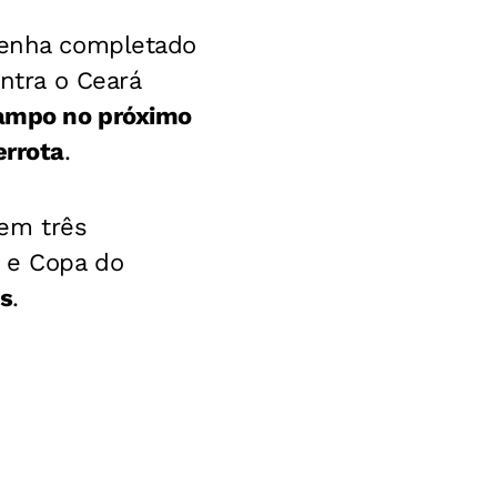
 tenha completado
ntra o Ceará
campo no próximo
errota
.
 em três
l e Copa do
es
.