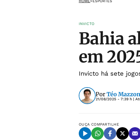
HOME
>
ESPORTES
INVICTO
Bahia a
em 2025;
Invicto há sete jog
Por
Téo Mazzon
21/08/2025 - 7:39 h
| A
OUÇA
COMPARTILHE