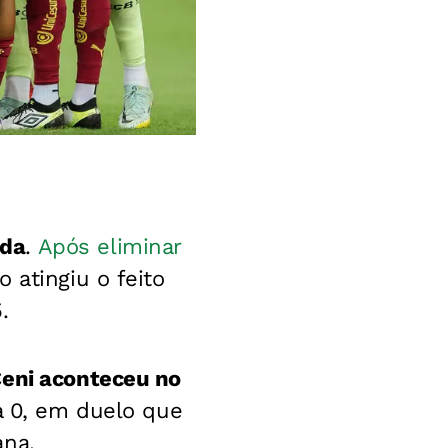
ada
.
Após eliminar
o atingiu o feito
.
Ceni aconteceu no
a 0, em duelo que
ana.