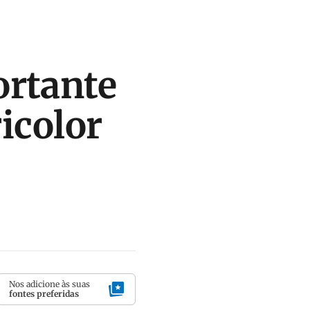
ortante
ricolor
Nos adicione às suas
fontes preferidas