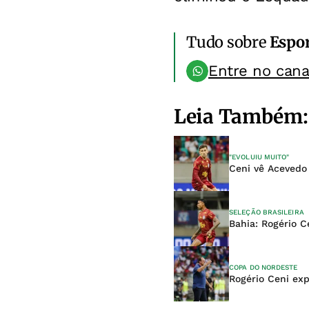
Tudo sobre
Espo
Entre no can
Leia Também:
"EVOLUIU MUITO"
Ceni vê Acevedo
SELEÇÃO BRASILEIRA
Bahia: Rogério 
COPA DO NORDESTE
Rogério Ceni exp