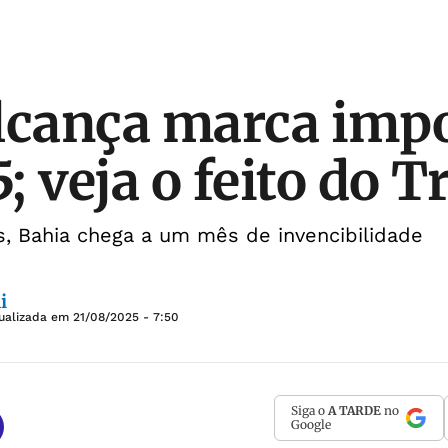
lcança marca imp
 veja o feito do T
os, Bahia chega a um mês de invencibilidade
i
tualizada em
21/08/2025 - 7:50
Siga o
A TARDE
no
Google