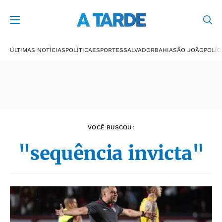
Últimas notícias
ÚLTIMAS NOTÍCIAS
POLÍTICA
ESPORTES
SALVADOR
BAHIA
SÃO JOÃO
POLÍC
VOCÊ BUSCOU:
"sequência invicta"