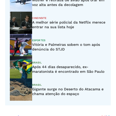
Mulher é retirada de avião após orar em
voz alta antes da decolagem
CINEINSITE
A melhor série policial da Netflix merece
entrar na sua lista hoje
ESPORTES
Vitória e Palmeiras sobem o tom após
denúncia do STJD
BRASIL
Após 44 dias desaparecido, ex-
maratonista é encontrado em São Paulo
BRASIL
Gigante surge no Deserto do Atacama e
chama atenção do espaço