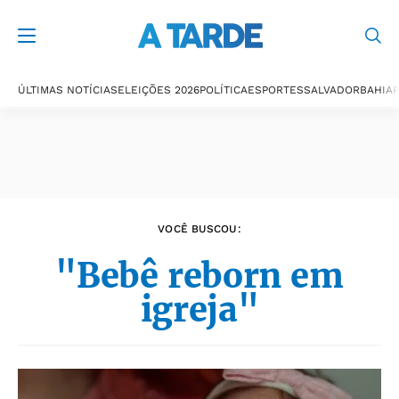
Últimas notícias
ÚLTIMAS NOTÍCIAS
ELEIÇÕES 2026
POLÍTICA
ESPORTES
SALVADOR
BAHIA
P
VOCÊ BUSCOU:
"Bebê reborn em
igreja"