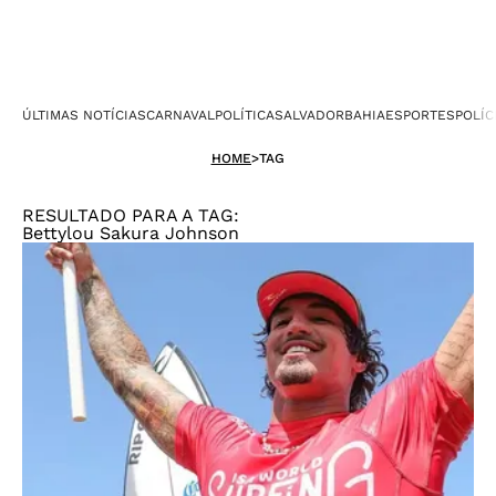
ÚLTIMAS NOTÍCIAS
CARNAVAL
POLÍTICA
SALVADOR
BAHIA
ESPORTES
POLÍC
HOME
>
TAG
RESULTADO PARA A TAG:
Bettylou Sakura Johnson