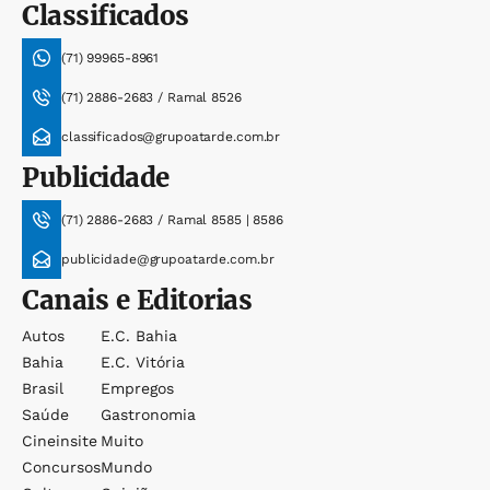
Classificados
(71) 99965-8961
(71) 2886-2683 / Ramal 8526
classificados@grupoatarde.com.br
Publicidade
(71) 2886-2683 / Ramal 8585 | 8586
publicidade@grupoatarde.com.br
Canais e Editorias
Autos
E.c. Bahia
Bahia
E.c. Vitória
Brasil
Empregos
Saúde
Gastronomia
Cineinsite
Muito
Concursos
Mundo