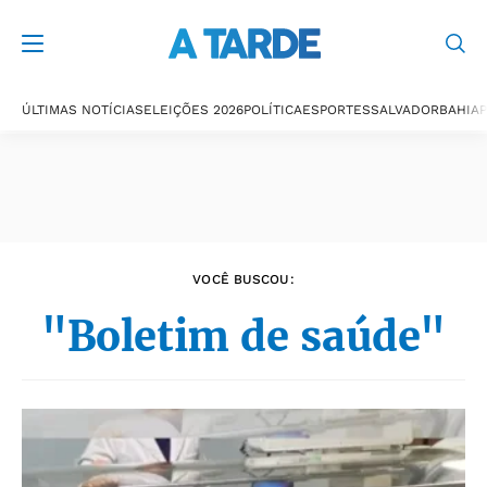
Últimas notícias
ÚLTIMAS NOTÍCIAS
ELEIÇÕES 2026
POLÍTICA
ESPORTES
SALVADOR
BAHIA
P
VOCÊ BUSCOU:
"Boletim de saúde"