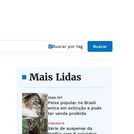
Buscar por tag
Buscar
Mais Lidas
ZONA PET
Peixe popular no Brasil
entra em extinção e pode
ter venda proibida
CINEINSITE
Série de suspense da
Netflix com 8 episódios