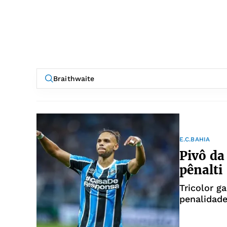
E.C.BAHIA
Pivô da
pênalti
Tricolor g
penalidade