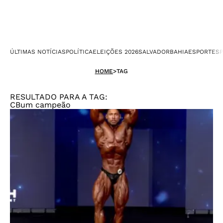
ÚLTIMAS NOTÍCIAS
POLÍTICA
ELEIÇÕES 2026
SALVADOR
BAHIA
ESPORTES
P
HOME
>
TAG
RESULTADO PARA A TAG:
CBum campeão