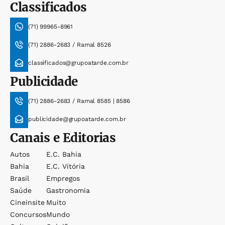
Classificados
(71) 99965-8961
(71) 2886-2683 / Ramal 8526
classificados@grupoatarde.com.br
Publicidade
(71) 2886-2683 / Ramal 8585 | 8586
publicidade@grupoatarde.com.br
Canais e Editorias
Autos
E.c. Bahia
Bahia
E.c. Vitória
Brasil
Empregos
Saúde
Gastronomia
Cineinsite
Muito
Concursos
Mundo