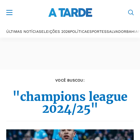
Últimas notícias
ÚLTIMAS NOTÍCIAS
ELEIÇÕES 2026
POLÍTICA
ESPORTES
SALVADOR
BAHIA
P
VOCÊ BUSCOU:
"champions league
2024/25"