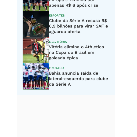
apenas R$ 6 após crise
ESPORTES
Clube da Série A recusa R$
6,9 bilhões para virar SAF e
aguarda oferta
E.C.VITÓRIA
Vitória elimina o Athletico
na Copa do Brasil em
goleada épica
E.C.BAHIA
Bahia anuncia saída de
lateral-esquerdo para clube
da Série A