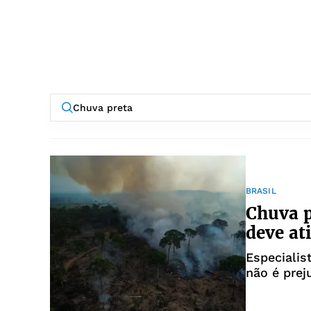
BRASIL
Chuva p
deve at
Especialis
não é prej
contato c