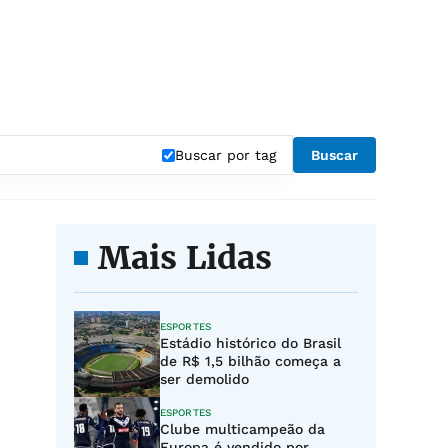
Buscar por tag
Buscar
Mais Lidas
ESPORTES
Estádio histórico do Brasil
de R$ 1,5 bilhão começa a
ser demolido
ESPORTES
Clube multicampeão da
Europa é vendido por