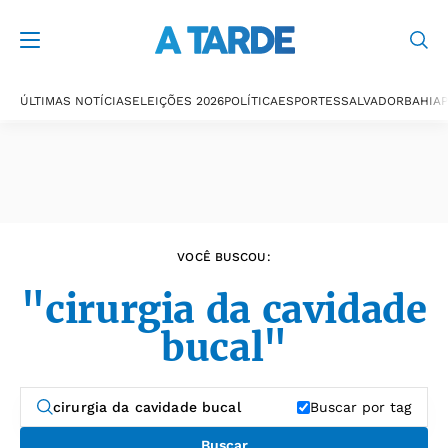
Últimas notícias
ÚLTIMAS NOTÍCIAS
ELEIÇÕES 2026
POLÍTICA
ESPORTES
SALVADOR
BAHIA
P
VOCÊ BUSCOU:
"cirurgia da cavidade
bucal"
Buscar por tag
Buscar