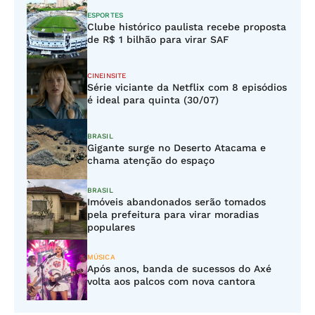
ESPORTES
Clube histórico paulista recebe proposta
de R$ 1 bilhão para virar SAF
CINEINSITE
Série viciante da Netflix com 8 episódios
é ideal para quinta (30/07)
BRASIL
Gigante surge no Deserto Atacama e
chama atenção do espaço
BRASIL
Imóveis abandonados serão tomados
pela prefeitura para virar moradias
populares
MÚSICA
Após anos, banda de sucessos do Axé
volta aos palcos com nova cantora