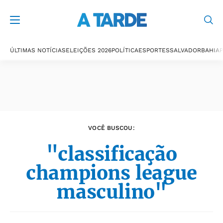
Últimas notícias
ÚLTIMAS NOTÍCIAS
ELEIÇÕES 2026
POLÍTICA
ESPORTES
SALVADOR
BAHIA
P
VOCÊ BUSCOU:
"classificação
champions league
masculino"