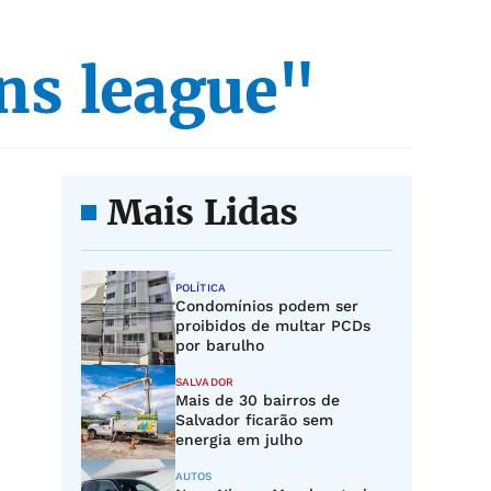
ns league"
Mais Lidas
POLÍTICA
Condomínios podem ser
proibidos de multar PCDs
por barulho
SALVADOR
Mais de 30 bairros de
Salvador ficarão sem
energia em julho
AUTOS