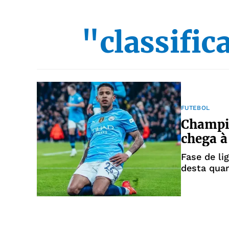
"classifi
FUTEBOL
Champio
chega à
Fase de li
desta quar