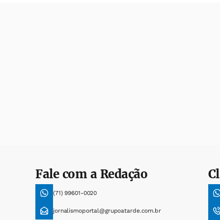
Fale com a Redação
Cl
(71) 99601-0020
jornalismoportal@grupoatarde.com.br