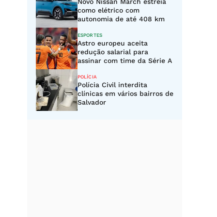
Novo Nissan March estreia
como elétrico com
autonomia de até 408 km
ESPORTES
Astro europeu aceita
redução salarial para
assinar com time da Série A
POLÍCIA
Polícia Civil interdita
clínicas em vários bairros de
Salvador