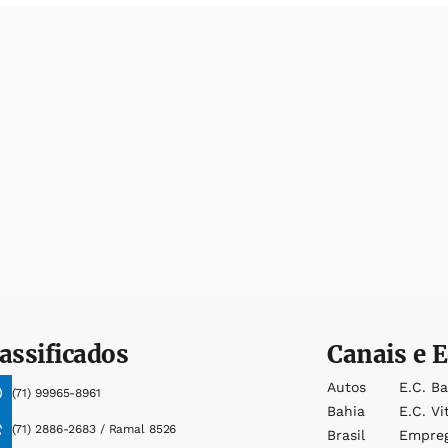
assificados
Canais e E
Autos
E.c. B
(71) 99965-8961
Bahia
E.c. Vi
(71) 2886-2683 / Ramal 8526
Brasil
Empre