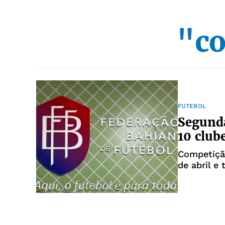
"co
FUTEBOL
Segunda
10 club
Competiçã
de abril e 