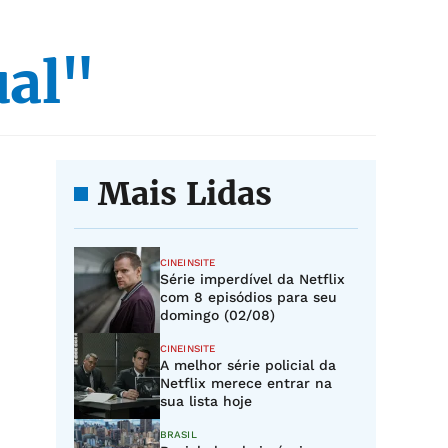
ual"
Mais Lidas
CINEINSITE
Série imperdível da Netflix
com 8 episódios para seu
domingo (02/08)
CINEINSITE
A melhor série policial da
Netflix merece entrar na
sua lista hoje
BRASIL