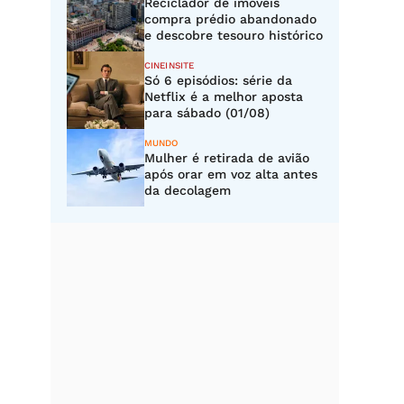
Reciclador de imóveis
compra prédio abandonado
e descobre tesouro histórico
CINEINSITE
Só 6 episódios: série da
Netflix é a melhor aposta
para sábado (01/08)
MUNDO
Mulher é retirada de avião
após orar em voz alta antes
da decolagem