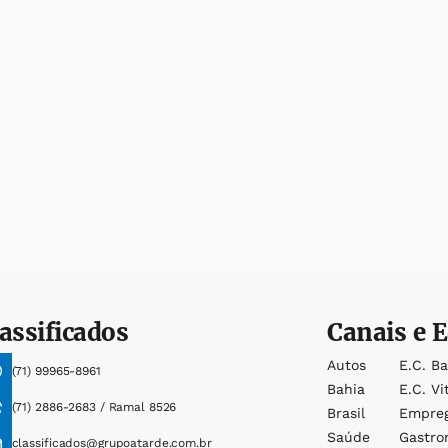
assificados
Canais e E
Autos
E.c. B
(71) 99965-8961
Bahia
E.c. Vi
(71) 2886-2683 / Ramal 8526
Brasil
Empre
Saúde
Gastro
classificados@grupoatarde.com.br