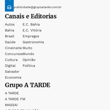
publicidade@grupoatarde.com.br
Canais e Editorias
Autos
E.c. Bahia
Bahia
E.c. Vitória
Brasil
Empregos
Saúde
Gastronomia
Cineinsite
Muito
Concursos
Mundo
Cultura
Opinião
Digital
Política
Salvador
Economia
Grupo
A TARDE
A TARDE
A TARDE FM
MASSA!