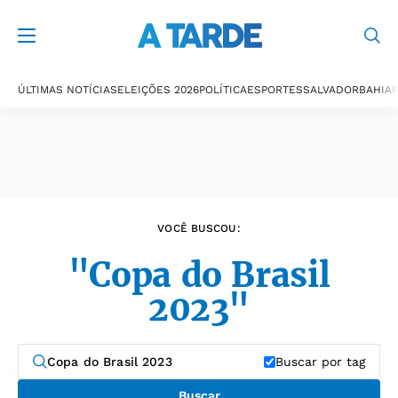
Últimas notícias
ÚLTIMAS NOTÍCIAS
ELEIÇÕES 2026
POLÍTICA
ESPORTES
SALVADOR
BAHIA
P
VOCÊ BUSCOU:
"Copa do Brasil
2023"
Buscar por tag
Buscar