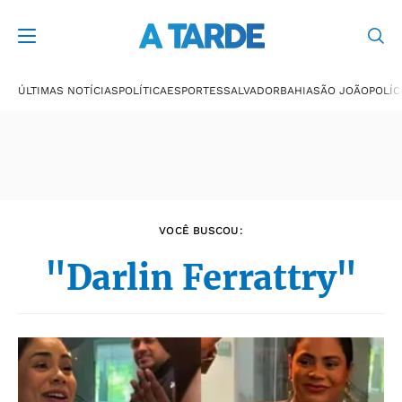
Últimas notícias
ÚLTIMAS NOTÍCIAS
POLÍTICA
ESPORTES
SALVADOR
BAHIA
SÃO JOÃO
POLÍC
VOCÊ BUSCOU:
"Darlin Ferrattry"