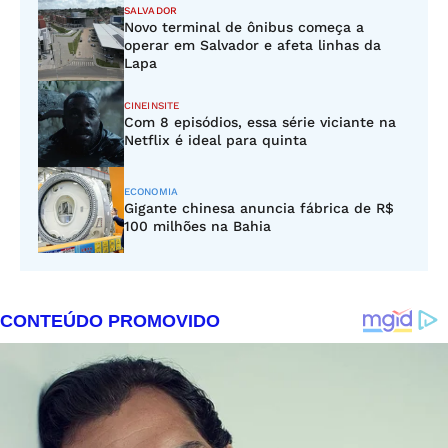
SALVADOR
Novo terminal de ônibus começa a
operar em Salvador e afeta linhas da
Lapa
CINEINSITE
Com 8 episódios, essa série viciante na
Netflix é ideal para quinta
ECONOMIA
Gigante chinesa anuncia fábrica de R$
100 milhões na Bahia